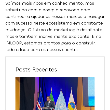
Saímos mais ricos em conhecimento, mas
sobretudo com a energia renovada para
continuar a ajudar as nossas marcas a navegar
com sucesso neste ecossistema em constante
mudança. O futuro do marketing é desafiante,
mas é também incrivelmente excitante. E na
INLOOP, estamos prontos para o construir,
lado a lado com os nossos clientes.
Posts Recentes
INLOO
5.ª
Confe
da Dé
dos
Ocean
Um
Encon