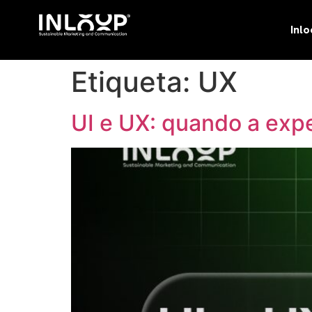
Inl
Etiqueta:
UX
UI e UX: quando a exper