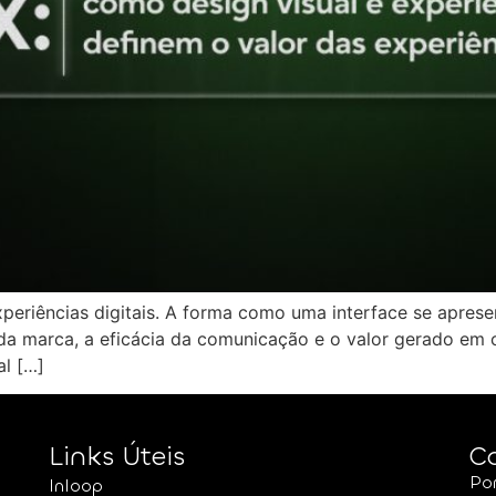
xperiências digitais. A forma como uma interface se aprese
 da marca, a eficácia da comunicação e o valor gerado em
al […]
Links Úteis
C
Po
Inloop